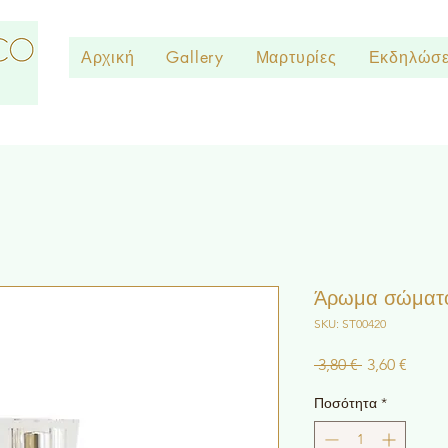
Αρχική
Gallery
Μαρτυρίες
Εκδηλώσε
Άρωμα σώματο
SKU: ST00420
Κανονική
Τιμή
 3,80 € 
3,60 €
τιμή
Έκπτ
Ποσότητα
*