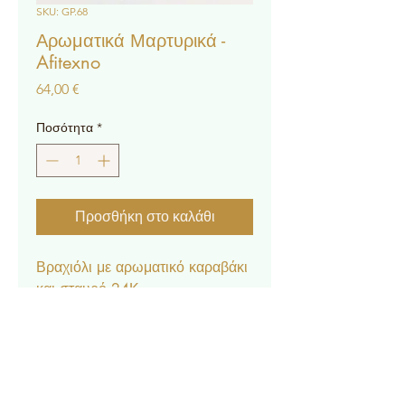
SKU: GP.68
Αρωματικά Μαρτυρικά -
Afitexno
Τιμή
64,00 €
Ποσότητα
*
Προσθήκη στο καλάθι
Βραχιόλι με αρωματικό καραβάκι
και σταυρό 24Κ.
* Η τιμή αφορά 50τμχ.