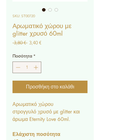
SKU: ST00720
Αρωματικό χώρου με
glitter χρυσό 60ml
Κανονική
Τιμή
 3,80 € 
3,40 €
τιμή
Έκπτωσης
Ποσότητα
*
Προσθήκη στο καλάθι
Αρωματικό χώρου
στρογγυλό χρυσό με glitter και
άρωμα Eternity Love 60ml.
Ελάχιστη ποσότητα