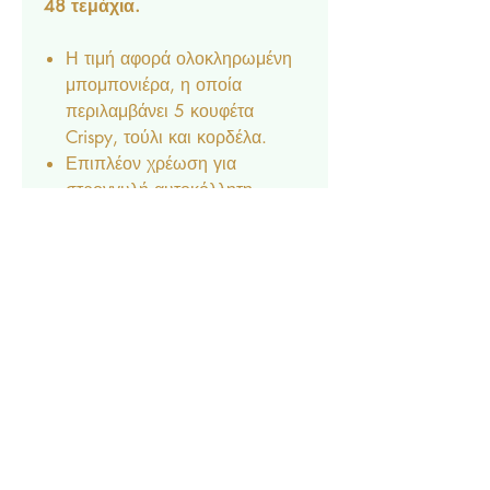
48 τεμάχια.
Η τιμή αφορά ολοκληρωμένη
μπομπονιέρα, η οποία
περιλαμβάνει 5 κουφέτα
Crispy, τούλι και κορδέλα.
Επιπλέον χρέωση για
στρογγυλή αυτοκόλλητη
ετικέτα 3,5εκ (της επιλογής
σας): 0,25€
Διαθέσιμο κατόπιν
παραγγελίας.
Δεν είναι δυνατή η αποστολή
δειγμάτων.
Επικοινωνία