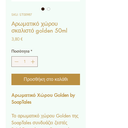
SKU: ST00987
Αρωματικό χώρου
σκαλιστό golden 50ml
Τιμή
3,80 €
Ποσότητα
*
Προσθήκη στο καλάθι
Αρωματικό Χώρου Golden by
SoapTales
Το αρωματικό χώρου Golden της
SoapTales συνδυάζει ζεστές