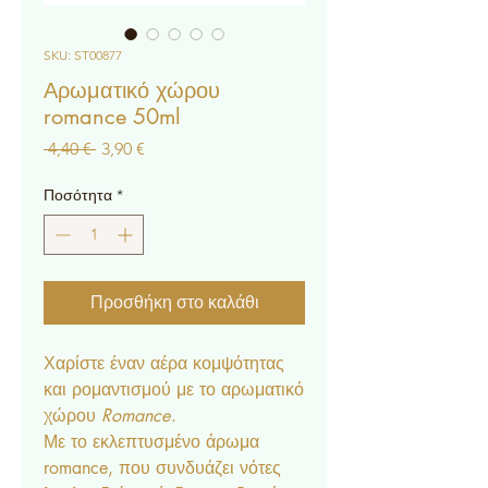
SKU: ST00877
Αρωματικό χώρου
romance 50ml
Κανονική
Τιμή
 4,40 € 
3,90 €
τιμή
Έκπτωσης
Ποσότητα
*
Προσθήκη στο καλάθι
Χαρίστε έναν αέρα κομψότητας
και ρομαντισμού με το αρωματικό
χώρου
Romance
.
Με το εκλεπτυσμένο άρωμα
romance, που συνδυάζει νότες