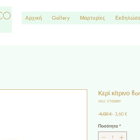
Αρχική
Gallery
Μαρτυρίες
Εκδηλώσε
Κερί κίτρινο fl
SKU: ST00889
Κανονική
Τιμή
 4,00 € 
3,60 €
τιμή
Έκπτ
Ποσότητα
*