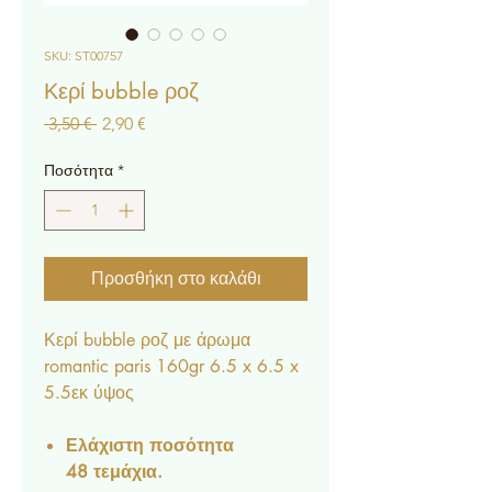
SKU: ST00757
Κερί bubble ροζ
Κανονική
Τιμή
 3,50 € 
2,90 €
τιμή
Έκπτωσης
Ποσότητα
*
Προσθήκη στο καλάθι
Κερί bubble ροζ με άρωμα
romantic paris 160gr 6.5 x 6.5 x
5.5εκ ύψος
Ελάχιστη ποσότητα
48 τεμάχια.