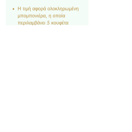
Η τιμή αφορά ολοκληρωμένη
μπομπονιέρα, η οποία
περιλαμβάνει 5 κουφέτα
Crispy, τούλι και κορδέλα.
Διαθέσιμο Κατόπιν
Παραγγελίας.
Δεν είναι δυνατή η αποστολή
δειγμάτων.
Επικοινωνία
Σχετικά με εμάς
Πολιτική Απορρήτου
Τρόπος Πληρωμής
Τρόπος
Απο
στολής & Επιστροφές