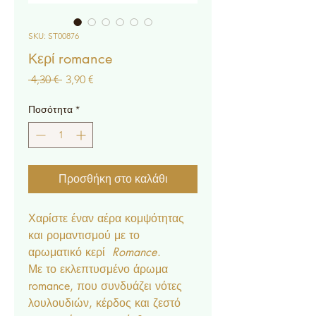
SKU: ST00876
Κερί romance
Κανονική
Τιμή
 4,30 € 
3,90 €
τιμή
Έκπτωσης
Ποσότητα
*
Προσθήκη στο καλάθι
Χαρίστε έναν αέρα κομψότητας
και ρομαντισμού με το
αρωματικό κερί
Romance
.
Με το εκλεπτυσμένο άρωμα
romance, που συνδυάζει νότες
λουλουδιών, κέρδος και ζεστό