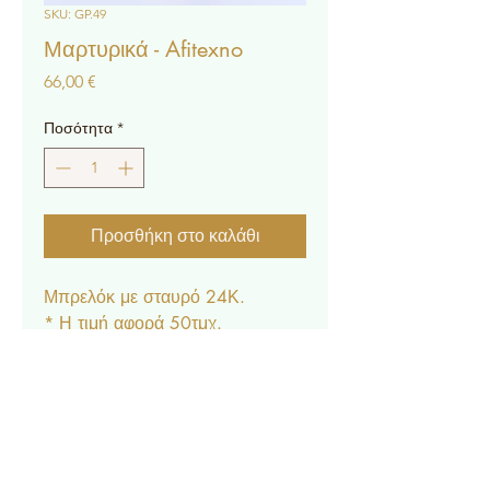
SKU: GP.49
Μαρτυρικά - Afitexno
Τιμή
66,00 €
Ποσότητα
*
Προσθήκη στο καλάθι
Μπρελόκ με σταυρό 24Κ.
* Η τιμή αφορά 50τμχ.
Επικοινωνία