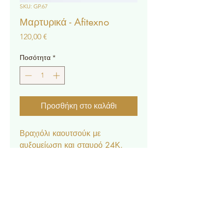
SKU: GP.67
Μαρτυρικά - Afitexno
Τιμή
120,00 €
Ποσότητα
*
Προσθήκη στο καλάθι
Βραχιόλι καουτσούκ με
αυξομείωση και σταυρό 24Κ.
* Η τιμή αφορά 50τμχ.
Επικοινωνία