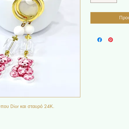
Προσ
ύπου Dior και σταυρό 24Κ.