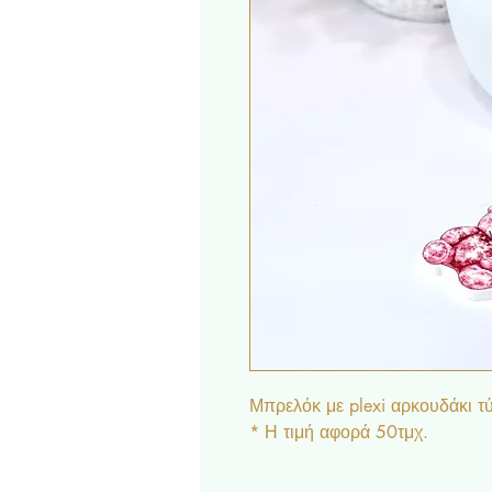
Μπρελόκ με plexi αρκουδάκι τ
* Η τιμή αφορά 50τμχ.