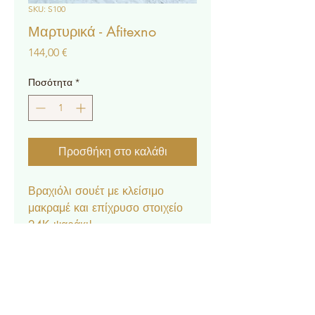
SKU: S100
Μαρτυρικά - Afitexno
Τιμή
144,00 €
Ποσότητα
*
Προσθήκη στο καλάθι
Βραχιόλι σουέτ με κλείσιμο
μακραμέ και επίχρυσο στοιχείο
24Κ ψαράκι!
* Η τιμή αφορά 50τμχ.