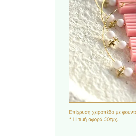
Επίχρυση χειροπέδα με φουντάκ
* Η τιμή αφορά 50τμχ.