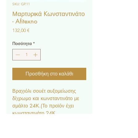
SKU: GP.11
Μαρτυρικά Kωνσταντινάτο
- Afitexno
Τιμή
132,00 €
Ποσότητα
*
Προσθήκη στο καλάθι
Βραχιόλι σουέτ αυξομείωσης
δίχρωμο και κωνσταντινάτο με
σμάλτο 24Κ.(Το προϊόν έχει
κωνσταντινάτο 24Κ
αποκλειστικότητας Afitexno).
* Η τιμή αφορά 50τμχ.