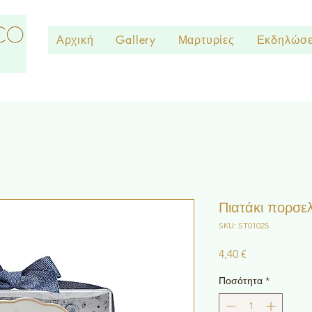
Αρχική
Gallery
Μαρτυρίες
Εκδηλώσε
Πιατάκι πορσελ
SKU: ST01025
Τιμή
4,40 €
Ποσότητα
*