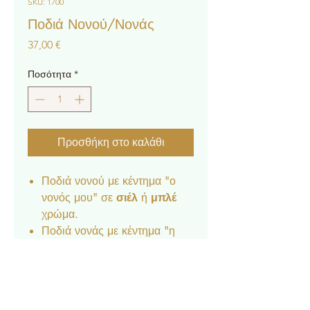
SKU: 1700
Ποδιά Νονού/Νονάς
Τιμή
37,00 €
Ποσότητα
*
Προσθήκη στο καλάθι
Ποδιά νονού με κέντημα "ο
νονός μου" σε
σιέλ
ή
μπλέ
χρώμα.
Ποδιά νονάς με κέντημα "η
νονά μου" σε
ροζ
ή
σάπιο
μήλο
.