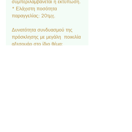
συμπεριλαμβάνεται η εκτύπωση.
* Ελάχιστη ποσότητα
παραγγελίας: 20τμχ.
Δυνατότητα συνδυασμού της
πρόσκλησης με μεγάλη ποικιλία
αξεσουάρ στο ίδιο θέμα:
Μπομπονιέρα κουτάκι, Σουπλά,
Ετικέτα νερού και κρασιού,
Ευχαριστήριο καρτελάκι,
Δαχτυλίδι πετσέτας, Χωνάκι
ζαχαρωτών, Lunchbox,
Σημαιάκια, Βιβλίο Ευχών.
Επικοινωνία
Σχετικά με εμάς
Πολιτική Απορρήτου