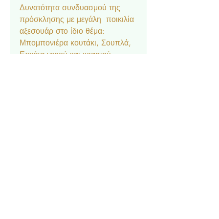
Δυνατότητα συνδυασμού της
πρόσκλησης με μεγάλη ποικιλία
αξεσουάρ στο ίδιο θέμα:
Μπομπονιέρα κουτάκι, Σουπλά,
Ετικέτα νερού και κρασιού,
Ευχαριστήριο καρτελάκι,
Δαχτυλίδι πετσέτας, Χωνάκι
ζαχαρωτών, Lunchbox,
Σημαιάκια, Βιβλίο Ευχών.
Επικοινωνία
Σχετικά με εμάς
Πολιτική Απορρήτου