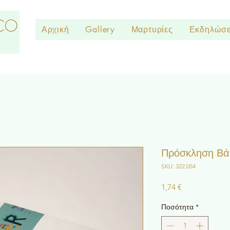
Αρχική
Gallery
Μαρτυρίες
Εκδηλώσε
Πρόσκληση Βάπ
SKU: 322.054
Τιμή
1,74 €
Ποσότητα
*