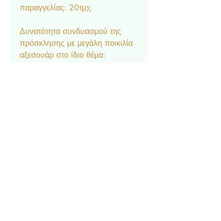
παραγγελίας: 20τμχ.
Δυνατότητα συνδυασμού της
πρόσκλησης με μεγάλη ποικιλία
αξεσουάρ στο ίδιο θέμα:
Μπομπονιέρα κουτάκι, Σουπλά,
Ετικέτα νερού και κρασιού,
Ευχαριστήριο καρτελάκι,
Δαχτυλίδι πετσέτας, Χωνάκι
ζαχαρωτών, Lunchbox,
Σημαιάκια, Βιβλίο Ευχών.
Επικοινωνία
Σχετικά με εμάς
Πολιτική Απορρήτου