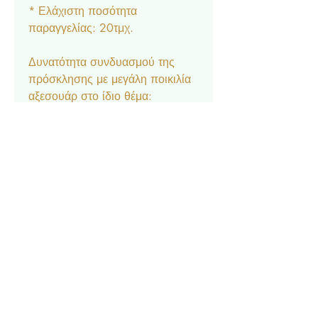
* Ελάχιστη ποσότητα
παραγγελίας: 20τμχ.
Δυνατότητα συνδυασμού της
πρόσκλησης με μεγάλη ποικιλία
αξεσουάρ στο ίδιο θέμα:
Μπομπονιέρα κουτάκι, Σουπλά,
Ετικέτα νερού και κρασιού,
Ευχαριστήριο καρτελάκι,
Δαχτυλίδι πετσέτας, Χωνάκι
ζαχαρωτών, Lunchbox,
Σημαιάκια, Βιβλίο Ευχών.
Επικοινωνία
Σχετικά με εμάς
Πολιτική Απορρήτου