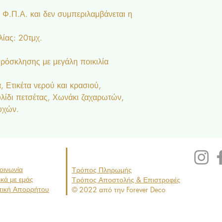
ι Φ.Π.Α. και δεν συμπεριλαμβάνεται η
ίας: 20τμχ.
ρόσκλησης με μεγάλη ποικιλία
 Ετικέτα νερού και κρασιού,
υλίδι πετσέτας, Χωνάκι ζαχαρωτών,
υχών.
οινωνία
Τρόπος Πληρωμής
ικά με εμάς
Τρόπος
Απο
στολής & Επιστροφές
τική Απορρήτου
© 2022 από την Forever Deco