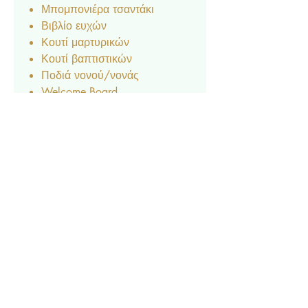
Μπομπονιέρα τσαντάκι
Βιβλίο ευχών
Κουτί μαρτυρικών
Κουτί βαπτιστικών
Ποδιά νονού/νονάς
Welcome Board
Αρίθμηση τραπεζιών (ξύλο/
plexiglass/ χαρτί)
Ετικέτα νερού & κρασιού
Σουπλά
Menu
Ευχαριστήριο καρτελάκι
Δαχτυλίδι πετσέτας
Χωνάκι ζαχαρωτών
Κουτάκι Popcorn
Lunchbox
Μπλόκ & μπογιές
Βεντάλια
Σημαιάκια