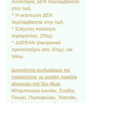
συνδετήρας ΔΕΝ περιλαμβάνεται
στην τιμή.
* Η εκτύπωση ΔΕΝ
περιλαμβάνεται στην τιμή.
* Ελάχιστη ποσότητα
παραγγελίας: 20τμχ.
* ΔΩΡΕΑΝ ηλεκτρονικό
προσκλητήριο απο 30τμχ. και
πάνω.
Δυνατότητα συνδυασμού της
πρόσκλησης με μεγάλη ποικιλία
αξεσουάρ στο ίδιο θέμα:
Μπομπονιέρα κουτάκι, Σουβέρ,
Πουγκί, Πορτοφολάκι, Τσαντάκι,
Σουπλά, Αρίθμηση, Ετικέτα
Νερού & Κρασιού, Menu,
Ευχαριστήριο Καρτελάκι,
Δαχτυλίδι Πετσέτας, Χωνάκι