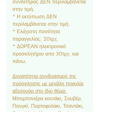
συνδετήρας ΔΕΝ περιλαμβάνεται
στην τιμή.
* Η εκτύπωση ΔΕΝ
περιλαμβάνεται στην τιμή.
* Ελάχιστη ποσότητα
παραγγελίας: 20τμχ.
* ΔΩΡΕΑΝ ηλεκτρονικό
προσκλητήριο απο 30τμχ. και
πάνω.
Δυνατότητα συνδυασμού της
πρόσκλησης με μεγάλη ποικιλία
αξεσουάρ στο ίδιο θέμα:
Μπομπονιέρα κουτάκι, Σουβέρ,
Πουγκί, Πορτοφολάκι, Τσαντάκι,
Σουπλά, Αρίθμηση, Ετικέτα
Νερού & Κρασιού, Menu,
Ευχαριστήριο Καρτελάκι,
Δαχτυλίδι Πετσέτας, Χωνάκι