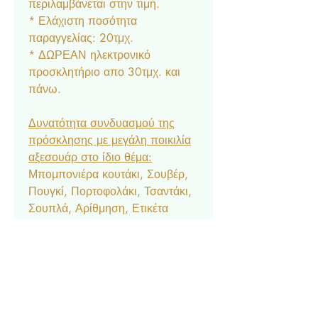
περιλαμβάνεται στην τιμή.
* Ελάχιστη ποσότητα
παραγγελίας: 20τμχ.
* ΔΩΡΕΑΝ ηλεκτρονικό
προσκλητήριο απο 30τμχ. και
πάνω.
Δυνατότητα συνδυασμού της
πρόσκλησης με μεγάλη ποικιλία
αξεσουάρ στο ίδιο θέμα:
Μπομπονιέρα κουτάκι, Σουβέρ,
Πουγκί, Πορτοφολάκι, Τσαντάκι,
Σουπλά, Αρίθμηση, Ετικέτα
Νερού & Κρασιού, Menu,
Ευχαριστήριο Καρτελάκι,
Δαχτυλίδι Πετσέτας, Χωνάκι
Ζαχαρωτών, Κουτάκι Popcorn,
Lunchbox, Μπλόκ & Μπογιές,
Βεντάλια, Σημαιάκια, Βιβλίο