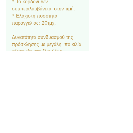
* Το κορδόνι δεν
συμπεριλαμβάνεται στην τιμή.
* Ελάχιστη ποσότητα
παραγγελίας: 20τμχ.
Δυνατότητα συνδυασμού της
πρόσκλησης με μεγάλη ποικιλία
αξεσουάρ στο ίδιο θέμα:
Μπομπονιέρα κουτάκι, Σουπλά,
Ετικέτα νερού και κρασιού,
Ευχαριστήριο καρτελάκι,
Δαχτυλίδι πετσέτας, Χωνάκι
ζαχαρωτών, Lunchbox,
Σημαιάκια, Βιβλίο Ευχών.
Επικοινωνία