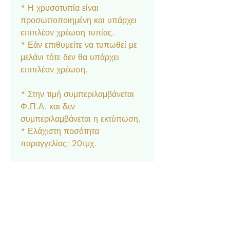
* Η χρυσοτυπία είναι
προσωποποιημένη και υπάρχει
επιπλέον χρέωση τυπίας.
* Εάν επιθυμείτε να τυπωθεί με
μελάνι τότε δεν θα υπάρχει
επιπλέον χρέωση.
* Στην τιμή συμπεριλαμβάνεται
Φ.Π.Α. και δεν
συμπεριλαμβάνεται η εκτύπωση.
* Ελάχιστη ποσότητα
παραγγελίας: 20τμχ.
Δυνατότητα συνδυασμού της
πρόσκλησης με μεγάλη ποικιλία
αξεσουάρ στο ίδιο θέμα:
Μπομπονιέρα κουτάκι, Σουπλά,
Ετικέτα νερού και κρασιού,
Ευχαριστήριο καρτελάκι,