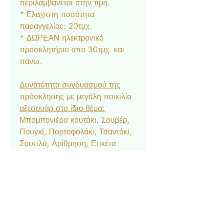
περιλαμβάνεται στην τιμή.
* Ελάχιστη ποσότητα
παραγγελίας: 20τμχ.
* ΔΩΡΕΑΝ ηλεκτρονικό
προσκλητήριο απο 30τμχ. και
πάνω.
Δυνατότητα συνδυασμού της
πρόσκλησης με μεγάλη ποικιλία
αξεσουάρ στο ίδιο θέμα:
Μπομπονιέρα κουτάκι, Σουβέρ,
Πουγκί, Πορτοφολάκι, Τσαντάκι,
Σουπλά, Αρίθμηση, Ετικέτα
Νερού & Κρασιού, Menu,
Ευχαριστήριο Καρτελάκι,
Δαχτυλίδι Πετσέτας, Χωνάκι
Ζαχαρωτών, Κουτάκι Popcorn,
Lunchbox, Μπλόκ & Μπογιές,
Βεντάλια, Σημαιάκια, Βιβλίο