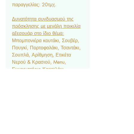
παραγγελίας: 20τμχ.
Δυνατότητα συνδυασμού της
πρόσκλησης με μεγάλη ποικιλία
αξεσουάρ στο ίδιο θέμα:
Μπομπονιέρα κουτάκι, Σουβέρ,
Πουγκί, Πορτοφολάκι, Τσαντάκι,
Σουπλά, Αρίθμηση, Ετικέτα
Νερού & Κρασιού, Menu,
Ευχαριστήριο Καρτελάκι,
Δαχτυλίδι Πετσέτας, Χωνάκι
Ζαχαρωτών, Κουτάκι Popcorn,
Lunchbox, Μπλόκ & Μπογιές,
Βεντάλια, Σημαιάκια, Βιβλίο
Ευχών, Κουτί Μαρτυρικών, Κουτί
Βαπτιστικών, Ποδιά Νονού/
Νονάς, Welcome Board.