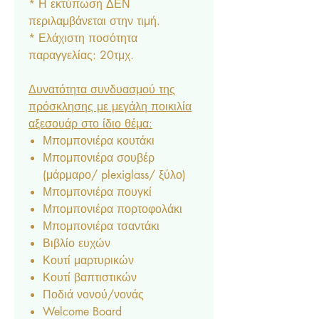
* Η εκτύπωση ΔΕΝ
περιλαμβάνεται στην τιμή.
* Ελάχιστη ποσότητα
παραγγελίας: 20τμχ.
Δυνατότητα συνδυασμού της
πρόσκλησης με μεγάλη ποικιλία
αξεσουάρ στο ίδιο θέμα:
Μπομπονιέρα κουτάκι
Μπομπονιέρα σουβέρ
(μάρμαρο/ plexiglass/ ξύλο)
Μπομπονιέρα πουγκί
Μπομπονιέρα πορτοφολάκι
Μπομπονιέρα τσαντάκι
Βιβλίο ευχών
Κουτί μαρτυρικών
Κουτί βαπτιστικών
Ποδιά νονού/νονάς
Welcome Board