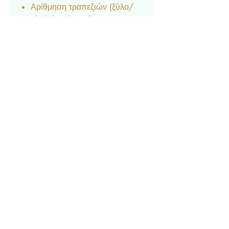
Αρίθμηση τραπεζιών (ξύλο/
plexiglass/ χαρτί)
Ετικέτα νερού & κρασιού
Σουπλά
Menu
Ευχαριστήριο καρτελάκι
Δαχτυλίδι πετσέτας
Χωνάκι ζαχαρωτών
Κουτάκι Popcorn
Lunchbox
Μπλόκ & μπογιές
Βεντάλια
Σημαιάκια
Επικοινωνία
Σχετικά με εμάς