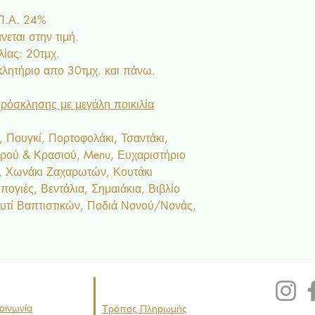
.Π.Α. 24%
εται στην τιμή.
ίας: 20τμχ.
ητήριο απο 30τμχ. και πάνω.
ρόσκλησης με μεγάλη ποικιλία
 Πουγκί, Πορτοφολάκι, Τσαντάκι,
ερού & Κρασιού, Menu, Ευχαριστήριο
ς, Χωνάκι Ζαχαρωτών, Κουτάκι
ογιές, Βεντάλια, Σημαιάκια, Βιβλίο
υτί Βαπτιστικών, Ποδιά Νονού/Νονάς,
οινωνία
Τρόπος Πληρωμής