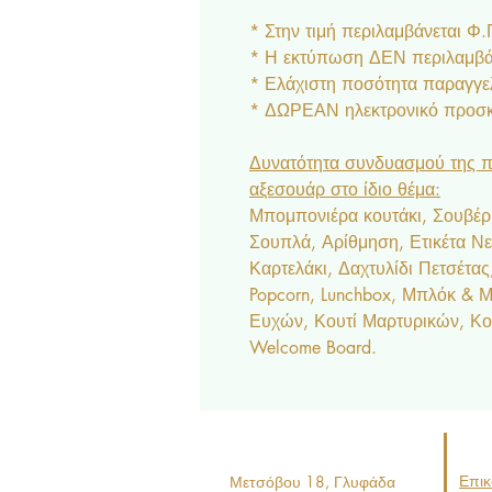
* Στην τιμή περιλαμβάνεται Φ
* Η εκτύπωση ΔΕΝ περιλαμβάν
* Ελάχιστη ποσότητα παραγγελ
* ΔΩΡΕΑΝ ηλεκτρονικό προσκλ
Δυνατότητα συνδυασμού της π
αξεσουάρ στο ίδιο θέμα:
Μπομπονιέρα κουτάκι, Σουβέρ,
Σουπλά, Αρίθμηση, Ετικέτα Ν
Καρτελάκι, Δαχτυλίδι Πετσέτα
Popcorn, Lunchbox, Μπλόκ & Μπ
Ευχών, Κουτί Μαρτυρικών, Κο
Welcome Board.
Επικ
Μετσόβου 18, Γ
λυφάδα