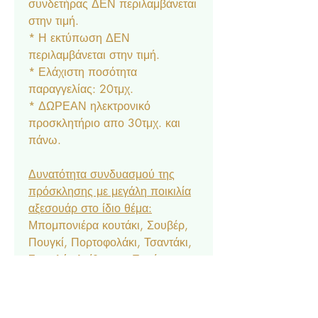
συνδετήρας ΔΕΝ περιλαμβάνεται
στην τιμή.
* Η εκτύπωση ΔΕΝ
περιλαμβάνεται στην τιμή.
* Ελάχιστη ποσότητα
παραγγελίας: 20τμχ.
* ΔΩΡΕΑΝ ηλεκτρονικό
προσκλητήριο απο 30τμχ. και
πάνω.
Δυνατότητα συνδυασμού της
πρόσκλησης με μεγάλη ποικιλία
αξεσουάρ στο ίδιο θέμα:
Μπομπονιέρα κουτάκι, Σουβέρ,
Πουγκί, Πορτοφολάκι, Τσαντάκι,
Σουπλά, Αρίθμηση, Ετικέτα
Νερού & Κρασιού, Menu,
Ευχαριστήριο Καρτελάκι,
Δαχτυλίδι Πετσέτας, Χωνάκι