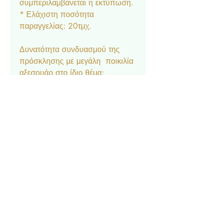
συμπεριλαμβάνεται η εκτύπωση.
* Ελάχιστη ποσότητα
παραγγελίας: 20τμχ.
Δυνατότητα συνδυασμού της
πρόσκλησης με μεγάλη ποικιλία
αξεσουάρ στο ίδιο θέμα:
Μπομπονιέρα κουτάκι, Σουπλά,
Ετικέτα νερού και κρασιού,
Ευχαριστήριο καρτελάκι,
Δαχτυλίδι πετσέτας, Χωνάκι
ζαχαρωτών, Lunchbox,
Σημαιάκια, Βιβλίο Ευχών.
Επικοινωνία
Σχετικά με εμάς
Πολιτική Απορρήτου