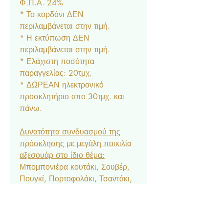
Φ.Π.Α. 24%
* Το κορδόνι ΔΕΝ
περιλαμβάνεται στην τιμή.
* Η εκτύπωση ΔΕΝ
περιλαμβάνεται στην τιμή.
* Ελάχιστη ποσότητα
παραγγελίας: 20τμχ.
* ΔΩΡΕΑΝ ηλεκτρονικό
προσκλητήριο απο 30τμχ. και
πάνω.
Δυνατότητα συνδυασμού της
πρόσκλησης με μεγάλη ποικιλία
αξεσουάρ στο ίδιο θέμα:
Μπομπονιέρα κουτάκι, Σουβέρ,
Πουγκί, Πορτοφολάκι, Τσαντάκι,
Σουπλά, Αρίθμηση, Ετικέτα
Νερού & Κρασιού, Menu,
Ευχαριστήριο Καρτελάκι,