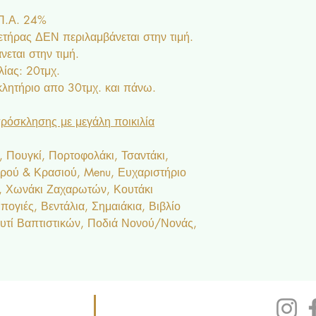
.Π.Α. 24%
τήρας ΔΕΝ περιλαμβάνεται στην τιμή.
εται στην τιμή.
ίας: 20τμχ.
ητήριο απο 30τμχ. και πάνω.
ρόσκλησης με μεγάλη ποικιλία
 Πουγκί, Πορτοφολάκι, Τσαντάκι,
ερού & Κρασιού, Menu, Ευχαριστήριο
ς, Χωνάκι Ζαχαρωτών, Κουτάκι
ογιές, Βεντάλια, Σημαιάκια, Βιβλίο
υτί Βαπτιστικών, Ποδιά Νονού/Νονάς,