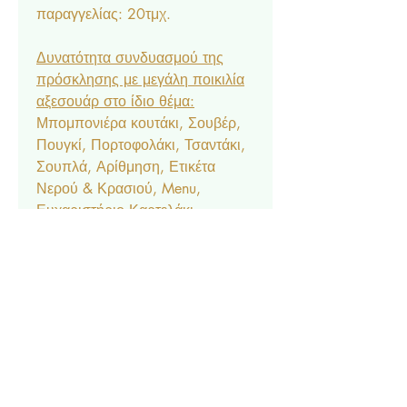
παραγγελίας: 20τμχ.
Δυνατότητα συνδυασμού της
πρόσκλησης με μεγάλη ποικιλία
αξεσουάρ στο ίδιο θέμα:
Μπομπονιέρα κουτάκι, Σουβέρ,
Πουγκί, Πορτοφολάκι, Τσαντάκι,
Σουπλά, Αρίθμηση, Ετικέτα
Νερού & Κρασιού, Menu,
Ευχαριστήριο Καρτελάκι,
Δαχτυλίδι Πετσέτας, Χωνάκι
Ζαχαρωτών, Κουτάκι Popcorn,
Lunchbox, Μπλόκ & Μπογιές,
Βεντάλια, Σημαιάκια, Βιβλίο
Ευχών, Κουτί Μαρτυρικών, Κουτί
Βαπτιστικών, Ποδιά Νονού/
Νονάς, Welcome Board.