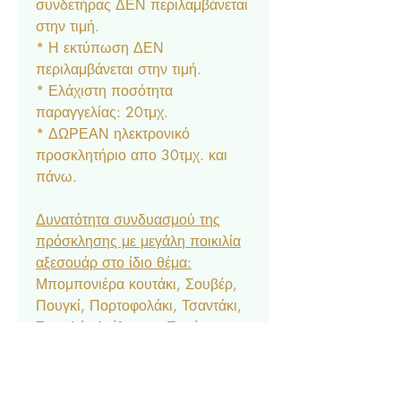
συνδετήρας ΔΕΝ περιλαμβάνεται
στην τιμή.
* Η εκτύπωση ΔΕΝ
περιλαμβάνεται στην τιμή.
* Ελάχιστη ποσότητα
παραγγελίας: 20τμχ.
* ΔΩΡΕΑΝ ηλεκτρονικό
προσκλητήριο απο 30τμχ. και
πάνω.
Δυνατότητα συνδυασμού της
πρόσκλησης με μεγάλη ποικιλία
αξεσουάρ στο ίδιο θέμα:
Μπομπονιέρα κουτάκι, Σουβέρ,
Πουγκί, Πορτοφολάκι, Τσαντάκι,
Σουπλά, Αρίθμηση, Ετικέτα
Νερού & Κρασιού, Menu,
Ευχαριστήριο Καρτελάκι,
Δαχτυλίδι Πετσέτας, Χωνάκι