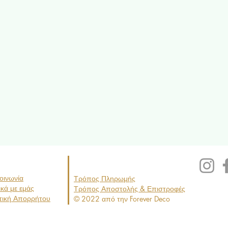
οινωνία
Τρόπος Πληρωμής
ικά με εμάς
Τρόπος
Απο
στολής & Επιστροφές
τική Απορρήτου
© 2022 από την Forever Deco