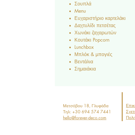
Σουπλά
Menu
Ευχαριστήριο καρτελάκι
Δαχτυλίδι πετσέτας
Χωνάκι ζαχαρωτών
Κουτάκι Popcorn
Lunchbox
Μπλόκ & μπογιές
Βεντάλια
Σημαιάκια
Επικ
Μετσόβου 18, Γ
λυφάδα
Σχετ
Τηλ: +30 694 574 7441
Πολι
hello@forever-deco.com