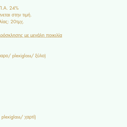
.Π.Α. 24%
εται στην τιμή.
ίας: 20τμχ.
ρόσκλησης με μεγάλη ποικιλία
ρο/ plexiglass/ ξύλο)
plexiglass/ χαρτί)