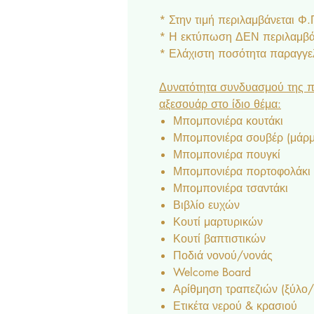
* Στην τιμή περιλαμβάνεται Φ
* Η εκτύπωση ΔΕΝ περιλαμβάν
* Ελάχιστη ποσότητα παραγγελ
Δυνατότητα συνδυασμού της π
αξεσουάρ στο ίδιο θέμα:
Μπομπονιέρα κουτάκι
Μπομπονιέρα σουβέρ (μάρμα
Μπομπονιέρα πουγκί
Μπομπονιέρα πορτοφολάκι
Μπομπονιέρα τσαντάκι
Βιβλίο ευχών
Κουτί μαρτυρικών
Κουτί βαπτιστικών
Ποδιά νονού/νονάς
Welcome Board
Αρίθμηση τραπεζιών (ξύλο/ 
Ετικέτα νερού & κρασιού