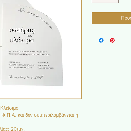
Προσ
 Κλείσιμο
ι Φ.Π.Α. και δεν συμπεριλαμβάνεται η
ίας: 20τμχ.