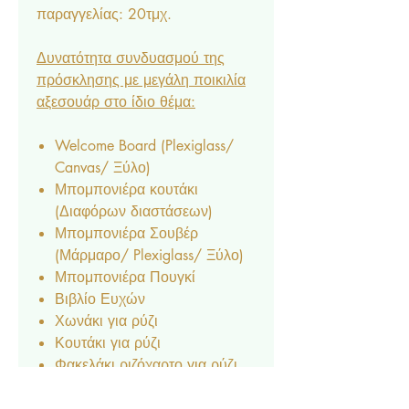
παραγγελίας: 20τμχ.
Δυνατότητα συνδυασμού της
πρόσκλησης με μεγάλη ποικιλία
αξεσουάρ στο ίδιο θέμα:
Welcome Board (Plexiglass/
Canvas/ Ξύλο)
Μπομπονιέρα κουτάκι
(Διαφόρων διαστάσεων)
Μπομπονιέρα Σουβέρ
(Μάρμαρο/ Plexiglass/ Ξύλο)
Μπομπονιέρα Πουγκί
Βιβλίο Ευχών
Χωνάκι για ρύζι
Κουτάκι για ρύζι
Φακελάκι ριζόχαρτο για ρύζι
Σεφανοθήκη
Βεντάλια