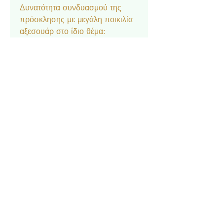
Δυνατότητα συνδυασμού της
πρόσκλησης με μεγάλη ποικιλία
αξεσουάρ στο ίδιο θέμα:
Μπομπονιέρα κουτάκι, Σουπλά,
Ετικέτα νερού και κρασιού,
Ευχαριστήριο καρτελάκι,
Δαχτυλίδι πετσέτας, Χωνάκι
ρυζιού, Βιβλίο Ευχών.
Επικοινωνία
Σχετικά με εμάς
Πολιτική Απορρήτου
Τρόπος Πληρωμής
Τρόπος
Απο
στολής & Επιστροφές