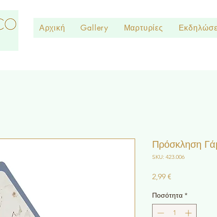
Αρχική
Gallery
Μαρτυρίες
Εκδηλώσε
Πρόσκληση Γά
SKU: 423.006
Τιμή
2,99 €
Ποσότητα
*