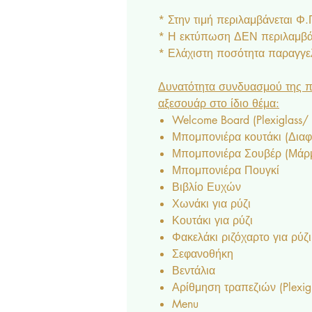
* Στην τιμή περιλαμβάνεται Φ
* Η εκτύπωση ΔΕΝ περιλαμβάν
* Ελάχιστη ποσότητα παραγγελ
Δυνατότητα συνδυασμού της π
αξεσουάρ στο ίδιο θέμα:
Welcome Board (Plexiglass/
Μπομπονιέρα κουτάκι (Δια
Μπομπονιέρα Σουβέρ (Μάρμα
Μπομπονιέρα Πουγκί
Βιβλίο Ευχών
Χωνάκι για ρύζι
Κουτάκι για ρύζι
Φακελάκι ριζόχαρτο για ρύζι
Σεφανοθήκη
Βεντάλια
Αρίθμηση τραπεζιών (Plexig
Menu