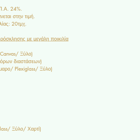
.Π.Α. 24%.
εται στην τιμή.
ίας: 20τμχ.
ρόσκλησης με μεγάλη ποικιλία
 Canvas/ Ξύλο)
φόρων διαστάσεων)
ρο/ Plexiglass/ Ξύλο)
lass/ Ξύλο/ Χαρτί)