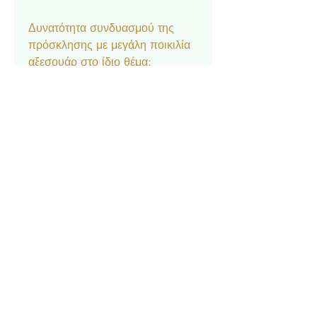
Δυνατότητα συνδυασμού της
πρόσκλησης με μεγάλη ποικιλία
αξεσουάρ στο ίδιο θέμα:
Μπομπονιέρα κουτάκι, Σουπλά,
Ετικέτα νερού και κρασιού,
Ευχαριστήριο καρτελάκι,
Δαχτυλίδι πετσέτας, Χωνάκι
ρυζιού, Βιβλίο Ευχών.
Επικοινωνία
Σχετικά με εμάς
Πολιτική Απορρήτου
Τρόπος Πληρωμής