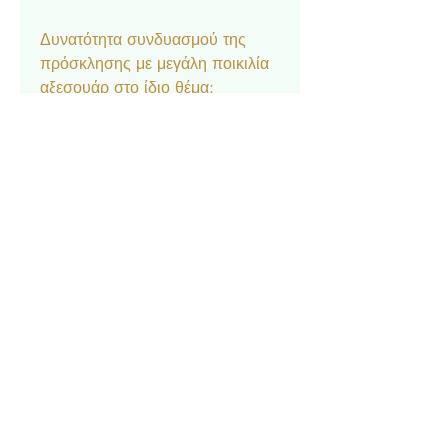
Δυνατότητα συνδυασμού της
πρόσκλησης με μεγάλη ποικιλία
αξεσουάρ στο ίδιο θέμα:
Μπομπονιέρα κουτάκι, Σουπλά,
Ετικέτα νερού και κρασιού,
Ευχαριστήριο καρτελάκι,
Δαχτυλίδι πετσέτας, Χωνάκι
ρυζιού, Βιβλίο Ευχών.
Επικοινωνία
Σχετικά με εμάς
Πολιτική Απορρήτου
Τρόπος Πληρωμής