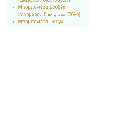
Μπομπονιέρα Σουβέρ
(Μάρμαρο/ Plexiglass/ Ξύλο)
Μπομπονιέρα Πουγκί
Βιβλίο Ευχών
Χωνάκι για ρύζι
Κουτάκι για ρύζι
Φακελάκι ριζόχαρτο για ρύζι
Σεφανοθήκη
Βεντάλια
Αρίθμηση τραπεζιών
(Plexiglass/ Ξύλο/ Χαρτί)
Menu
Ετικέτα Νερού & Κρασιού
Σουπλά
Δαχτυλίδι Πετσέτας
Ευχαριστήριο Καρτελάκι