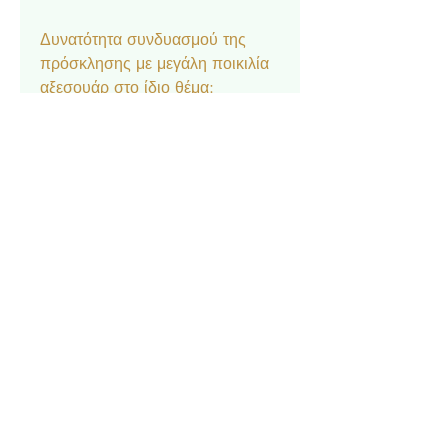
Δυνατότητα συνδυασμού της
πρόσκλησης με μεγάλη ποικιλία
αξεσουάρ στο ίδιο θέμα:
Μπομπονιέρα κουτάκι, Σουπλά,
Ετικέτα νερού και κρασιού,
Ευχαριστήριο καρτελάκι,
Δαχτυλίδι πετσέτας, Χωνάκι
ρυζιού, Βιβλίο Ευχών.
Επικοινωνία
Σχετικά με εμάς
Πολιτική Απορρήτου
Τρόπος Πληρωμής