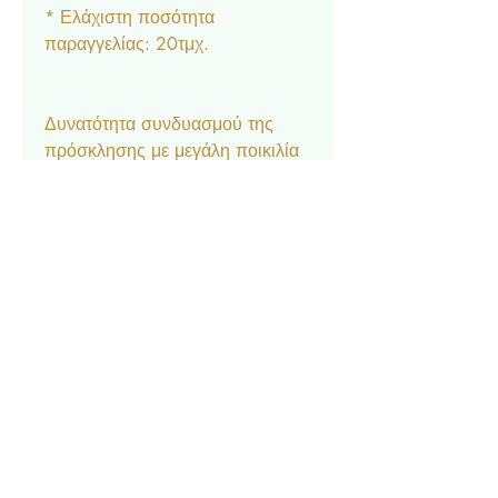
* Ελάχιστη ποσότητα
παραγγελίας: 20τμχ.
Δυνατότητα συνδυασμού της
πρόσκλησης με μεγάλη ποικιλία
αξεσουάρ στο ίδιο θέμα:
Μπομπονιέρα κουτάκι, Σουπλά,
Ετικέτα νερού και κρασιού,
Ευχαριστήριο καρτελάκι,
Δαχτυλίδι πετσέτας, Χωνάκι
ρυζιού, Βιβλίο Ευχών.
Επικοινωνία
Σχετικά με εμάς
Πολιτική Απορρήτου