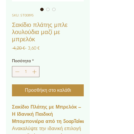
SKU: ST00895
Σακίδιο πλάτης μπλε
λουλούδια μαζί με
μπρελόκ
Κανονική
Τιμή
 4,20 € 
3,60 €
τιμή
Έκπτωσης
Ποσότητα
*
Προσθήκη στο καλάθι
Σακίδιο Πλάτης με Μπρελόκ –
Η Ιδανική Παιδική
Μπομπονιέρα από τη SoapTales
Ανακαλύψτε την ιδανική επιλογή