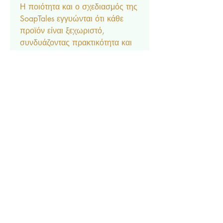
Η ποιότητα και ο σχεδιασμός της
SoapTales εγγυώνται ότι κάθε
προϊόν είναι ξεχωριστό,
συνδυάζοντας πρακτικότητα και
στυλ!
Η τιμή αφορά ολοκληρωμένη
μπομπονιέρα, η οποία
περιλαμβάνει
5 κουφέτα Crispy, τούλι και
κορδέλα της επιλογής σας.
Ελάχιστη ποσότητα
12 τεμάχια.
Διαθέσιμο κατόπιν
παραγγελίας.
Δεν είναι δυνατή η αποστολή
δειγμάτων.