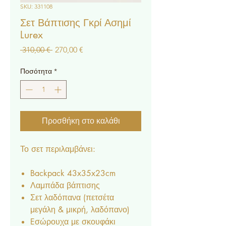
SKU: 331108
Σετ Βάπτισης Γκρί Ασημί
Lurex
Κανονική
Τιμή
 310,00 € 
270,00 €
τιμή
Έκπτωσης
Ποσότητα
*
Προσθήκη στο καλάθι
Το σετ περιλαμβάνει:
Backpack 43x35x23cm
Λαμπάδα βάπτισης
Σετ λαδόπανα (πετσέτα
μεγάλη & μικρή, λαδόπανο)
Eσώρουχα με σκουφάκι